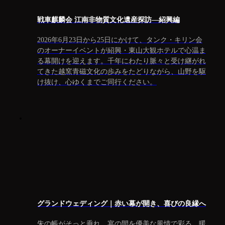
戦車麒麟会 江南非物質文化遺産探訪―紹興編
2026年6月23日から25日にかけて、タンク・キリン会
のオーナーイベントが紹興・東山大観ホテルで心温ま
る幕開けを迎えます。千年にわたり脈々と受け継がれ
てきた越窯青磁文化の歩みをたどりながら、山野を駆
け抜け、心ゆくまでご同行ください。
グランドウェディング｜赤い幕が開き、喜びの良縁へ
朱の帳がそっと垂れ、宴の間を優美な風情で彩る。暖