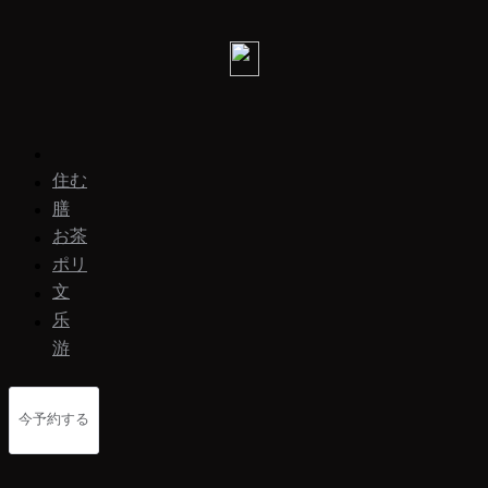
住む
膳
お茶
ポリ
文
乐
游
今予約する