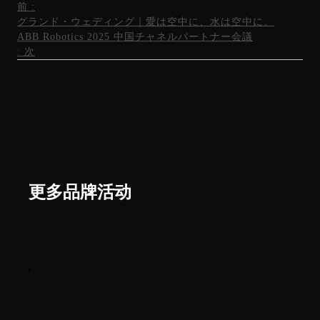
前
:
グランド・ウェディング｜愛は空中に、水は空中に。
ABB Robotics 2025 中国チャネルパートナー会議
:
次
更多品牌活动