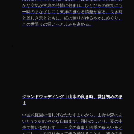
かな空気が古典の詩情に包まれ、ひとひらの微笑にも
一瞬のまなざしにも東洋の雅なる情趣が宿る。良き時
と麗しき景とともに、紅の薫りがゆるやかにめぐり、
この世限りの誓いへと歩みを進める。
グランドウェディング｜山水の良き時、愛は初めのま
ま
中国式庭園の優しげなたたずまいから、山野や森のあ
いだでののびやかな自由まで。湖心のほとり、宴の中
央で誓いを交わす――三度の食事と四季の移ろいをと
もにし、手を取り合って歩み続けることを。初めの思