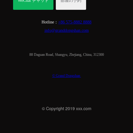
WeChat チャット
部屋の予約
Hotline：
+86 575-8882 8888
info@granddongshan.com
88 Daguan Road, Shangyu, Zhejiang, China, 312300
© Grand Dongshan
© Copyright 2019 xxx.com
著作権所有 © 东山大观酒店 | 江南生活美学之旅
技術サポート:
竹子
建站