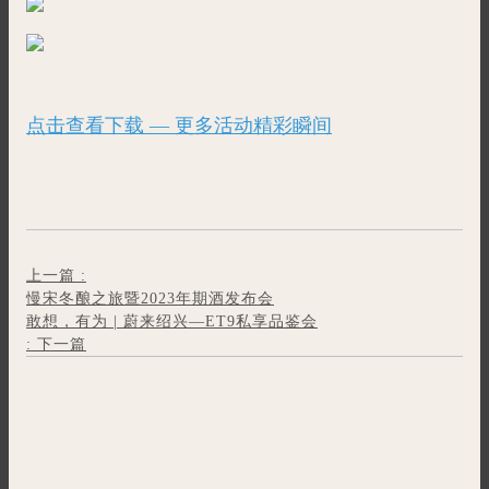
点击查看下载 — 更多活动精彩瞬间
上一篇
:
慢宋冬酿之旅暨2023年期酒发布会
敢想，有为 | 蔚来绍兴—ET9私享品鉴会
:
下一篇