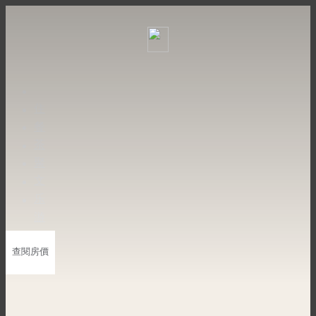
住
餐
茶
聚
文
乐
游
查閱
房價