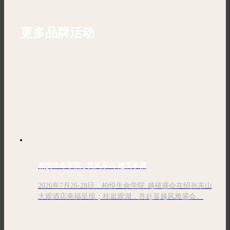
更多品牌活动
柏悦生命学院 | 枕岚东山 越境承禧
2026年7月26-28日，柏悦生命学院·越禧盛会在绍兴东山
大观酒店幸福呈现；枕岚观湖，共赴吴越风雅盛会。