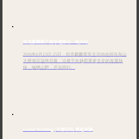
坦克麒麟荟江南非遗探访—绍兴站
2026年6月23日-25日，坦克麒麟荟车主活动在绍兴东山
大观酒店温情启幕，沿着千年越窑青瓷文化的发展脉
络，驰骋山野，尽兴同行。
Grand Wedding | 红帷启礼 喜赴良缘