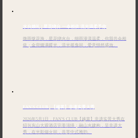
水台婚礼 | 星花绕台 一伞相依 流光温柔予你
微雨拢花海，星花绕水台，细雨漫漾温柔，你我共伞相
依；金帘缀满暖光，流光摇曳间，爱意悄然盛放。
FAN'S CLUB | 【越裳】非遗实景大秀
2026年5月1日，FAN'S CLUB【越裳】非遗实景大秀在
绍兴东山大观酒店完美演绎；融山水建构，呈非遗大
秀，在光影烟火间，共赏中式雅韵。