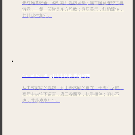
朱红帷幕轻垂，勾勒宴厅温婉风华；满堂暖意缠绕古典
诗意，一颦一笑皆是东方雅致；良辰美景，红韵流转，
共赴此生相守。
Grand Wedding | 山水良辰 爱意如初
从中式庭院的温婉，到山野林间的自在，于湖心之畔、
宴厅中央许下诺言，愿三餐四季，执手相伴；初心不
改，共赴岁岁年年。